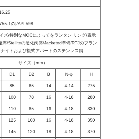
16.25
6755-1の]/API 598
イズ/特別なMOCによってをランタン リング/表示
telliteの硬化肉盛/Jacketed準備/RTJのフラン
ステナイトおよび複式アパートのステンレス鋼
サイズ（mm）
D1
D2
B
N-φ
H
85
65
14
4-14
275
100
78
16
4-18
280
110
85
16
4-18
330
125
100
16
4-18
350
145
120
18
4-18
370