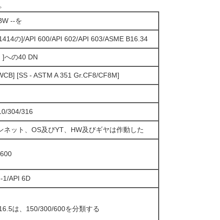
。
W --を
1414の]/API 600/API 602/API 603/ASME B16.34
2」]への40 DN
 WCB] [SS - ASTM A 351 Gr.CF8/CF8M]
0/304/316
ンネット、OS及びYT、HW及びギヤは作動した
600
-1/API 6D
B16.5は、150/300/600を分類する