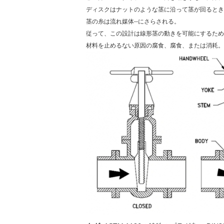
ディスクはナットのような茎に沿って茎が回るとき
茎の糸は流れ媒体--にさらされる。
従って、この設計は線形茎の動きを可能にするため
材料を止めるない原因の腐食、腐食、または消耗。