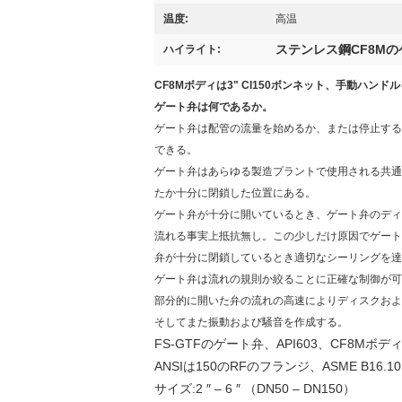
温度:
高温
ステンレス鋼CF8M
ハイライト:
CF8Mボディは3" Cl150ボンネット、手動ハ
ゲート弁は何であるか。
ゲート弁は配管の流量を始めるか、または停止するため
できる。
ゲート弁はあらゆる製造プラントで使用される共通
たか十分に閉鎖した位置にある。
ゲート弁が十分に開いているとき、ゲート弁のディ
流れる事実上抵抗無し。この少しだけ原因でゲート
弁が十分に閉鎖しているとき適切なシーリングを達
ゲート弁は流れの規則か絞ることに正確な制御が可
部分的に開いた弁の流れの高速によりディスクお
そしてまた振動および騒音を作成する。
FS-GTFのゲート弁、API603、CF8Mボディお
ANSIは150のRFのフランジ、ASME 
サイズ:2 ″ – 6 ″ （DN50 – DN150）