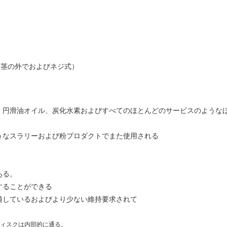
（茎の外でおよびネジ式）
、円滑油オイル、炭化水素およびすべてのほとんどのサービスのような
うなスラリーおよび粉プロダクトでまた使用される
ある。
することができる
適しているおよびより少ない維持要求されて
ィスクは内部的に通る。