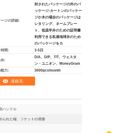
封されたパッケージの外のパ
ッケージ:カートンのパッケー
ジか木の場合のパッケージは
ージの詳細:
レタリング、ネームプレー
ト、低温学弁のための証明書
利用できる私達地球弁のため
のパッケージをカ
時間:
3-5日
D/A、D/P、T/T、ウェスタ
件:
ン・ユニオン、MoneyGram
能力:
3000pcs/month
連絡先
動ハンドル
められた端、ソケットの溶接