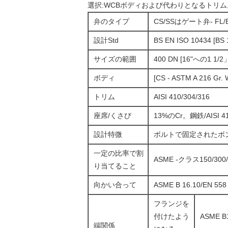
選択:WCBボディおよび代わりとなるトリム
弁のタイプ
CS/SSはゲート弁- FL/B
設計Std
BS EN ISO 10434 [BS 
サイズの範囲
400 DN [16"への1 1/
ボディ
[CS - ASTM A 216 Gr.
トリム
AISI 410/304/316
座席/くさび
13%のCr。鋼鉄/AISI 41
設計特微
ボルトで固定されたボ
一定の比率で割
ASME -クラス150/300/
り当てること
向かい合って
ASME B 16.10/EN 558 
フランジを
付けたよう
ASME 
端関係