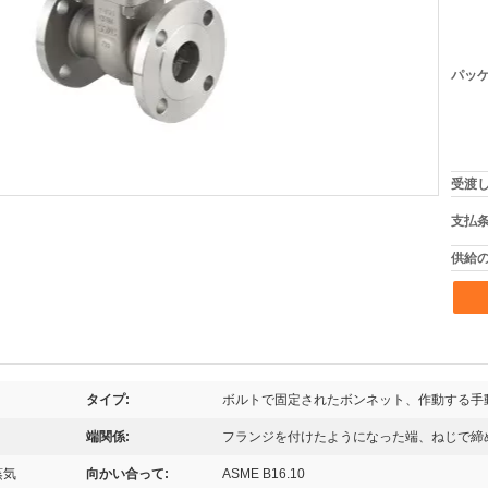
パッケ
受渡し
支払条
供給の
タイプ:
ボルトで固定されたボンネット、作動する手
端関係:
フランジを付けたようになった端、ねじで締
蒸気
向かい合って:
ASME B16.10