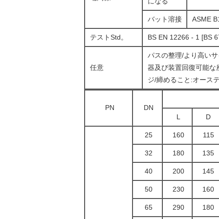
になる
バット溶接
ASME B
テストStd。
BS EN 12266 - 1 [BS 
パスの整理/より高いサ
任意
器及び装置回復可能な座席/S
ジ/締めること:オー
PN
DN
L
D
25
160
115
32
180
135
40
200
145
50
230
160
65
290
180