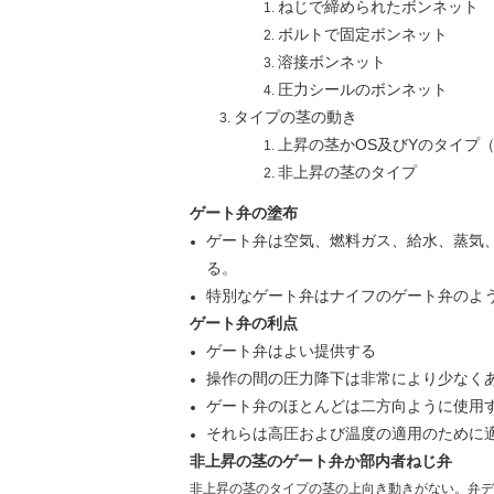
ねじで締められたボンネット
ボルトで固定ボンネット
溶接ボンネット
圧力シールのボンネット
タイプの茎の動き
上昇の茎かOS及びYのタイプ
非上昇の茎のタイプ
ゲート弁の塗布
ゲート弁は空気、燃料ガス、給水、蒸気
る。
特別なゲート弁はナイフのゲート弁のよ
ゲート弁の利点
ゲート弁はよい提供する
操作の間の圧力降下は非常により少なく
ゲート弁のほとんどは二方向ように使用
それらは高圧および温度の適用のために
非上昇の茎のゲート弁か部内者ねじ弁
非上昇の茎のタイプの茎の上向き動きがない。弁デ