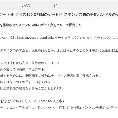
サイズ:
3"
のゲート弁
クラス150 CF8Mのゲート弁
ステンレス鋼の手動ハンドルの
,
,
ンドルを作動させたステンレス鋼のゲート弁をボルトで固定した
に流れるのにmovesperpendicularゲートまたはくさびのタイプ ディスク
のタイプの弁である。流量を始めるか、または停止することを使用される直線運動
スクは流れから完全に取除かれる。従って
弁を通って時流動パス圧力降下。
成するためには、360°表面の接触はディスクと座席の間で要求される。
能ではないので使用するべきではない。
よび座席表面の腐食を引き起こすかもしれない
よびAPIのトリム12 （stelliteの上敷）、
B16.10を、ボルトで固定したボンネット、作動する手動ハンドルを向かい合