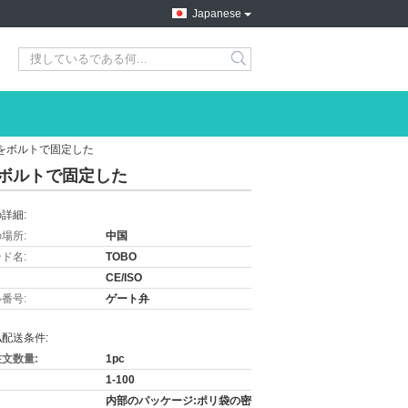
Japanese
トをボルトで固定した
をボルトで固定した
詳細:
場所:
中国
ド名:
TOBO
CE/ISO
番号:
ゲート弁
配送条件:
文数量:
1pc
1-100
内部のパッケージ:ポリ袋の密