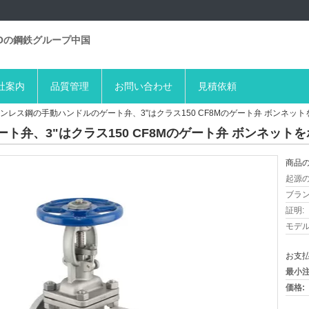
BOの鋼鉄グループ中国
社案内
品質管理
お問い合わせ
見積依頼
ンレス鋼の手動ハンドルのゲート弁、3"はクラス150 CF8Mのゲート弁 ボンネッ
ト弁、3"はクラス150 CF8Mのゲート弁 ボンネット
商品の
起源の
ブラン
証明:
モデル
お支払
最小注
価格: