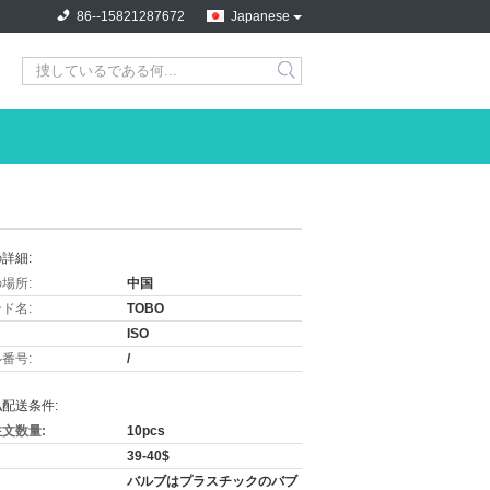
86--15821287672
Japanese
詳細:
場所:
中国
ド名:
TOBO
ISO
番号:
/
配送条件:
文数量:
10pcs
39-40$
バルブはプラスチックのバブ