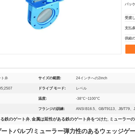
パッケ
受渡し
支払条
供給の
ート弁
サイズの範囲:
24インチへの2inch
05;2507
ドライブ モード:
レベル
温度:
-38°C~1100°C
フランジの訓練:
ANSI B16.5、GB/T9113、JB/T79
ある鉄のゲート弁
金属は延性がある鉄のゲート弁をつけた
ミューラーの
,
,
ートバルブ/ミューラー弾力性のあるウェッジゲ