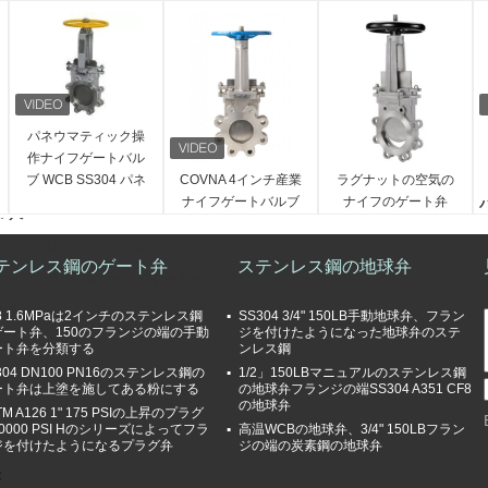
ングされたシャットオフウェッジにより、摩耗や破損、操作トルクを低減します。
耐食性のあるステムシール。
パネウマティック操
作ナイフゲートバル
ブ WCB SS304 パネ
COVNA 4インチ産業
ラグナットの空気の
40で作られたボディ、カバー、ウェッジ。
ウマティックシリン
ナイフゲートバルブ
ナイフのゲート弁
ます。
ダー 空気制御 双フロ
ステンレス鋼のホイ
AC220V DN50 304
ングラグナイフゲー
ールハンドルナイフ
のステンレス鋼ANSI
N700 – DN1200、PN10;
テンレス鋼のゲート弁
ステンレス鋼の地球弁
トバルブ
ゲートバルブ ANSIス
の空気のナイフのゲ
トップ、ポジションインジケーター付き。
ラーリナイフゲート
ート弁のスラリーの
バルブ
ナイフのゲート弁
られたステム。
8 1.6MPaは2インチのステンレス鋼
SS304 3/4" 150LB手動地球弁、フラン
ゲート弁、150のフランジの端の手動
ジを付けたようになった地球弁のステ
なステムナット。
ート弁を分類する
ンレス鋼
304 DN100 PN16のステンレス鋼の
1/2」150LBマニュアルのステンレス鋼
ート弁は上塗を施してある粉にする
の地球弁フランジの端SS304 A351 CF8
の地球弁
TM A126 1" 175 PSIの上昇のプラグ
0000 PSI Hのシリーズによってフラ
高温WCBの地球弁、3/4" 150LBフラン
ジを付けたようになるプラグ弁
ジの端の炭素鋼の地球弁
I
：