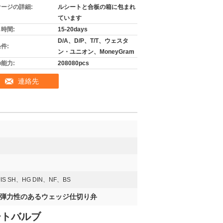
ージの詳細:
ルシートと合板の箱に包まれ
ています
時間:
15-20days
D/A、D/P、T/T、ウェスタ
件:
ン・ユニオン、MoneyGram
能力:
208080pcs
連絡先
、JIS SH、HG DIN、NF、BS
弾力性のあるウェッジ仕切り弁
ートバルブ