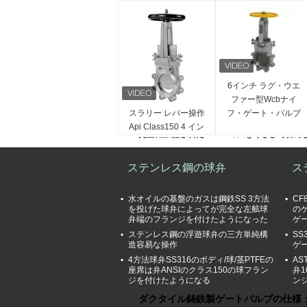
スライディングキャップ付きのゴムコーティ
Oリングシール付きのメンテナンスフリーで
収縮のない完全な通過;
双方向の流れ、両方向にタイト。
6インチ ラグ・ウエ
EN1092-2に準拠したフランジ接続寸法。
ファー型Wcbナイ
スラリー レバー操作
フ・ゲート・バルブ
DIN 1693に準拠したダクタイル鋳鉄GGG
Api Class150 4 イン
とハンド・ホイー
完全に加硫されたEPDMゴムをくさびで留め
チ ダクタイル鋳鉄ナ
ル・ゲート・バルブ
イフ ゲート バルブの
動作圧力：DN500 – DN600、PN10 / PN16;D
ステンレス鋼の球弁
ス
価格
セルフロックギアボックス、開閉リミットス
廃水耐性ステンレス鋼グレード1.4401で作
水オイルの基盤のガスは鋼鉄SS 3方法
CF
を投げた球弁によってが完全な左舷球
の
亜鉛フリーのキャストブロンズ製の交換可能
弁端のフランジを付けたようになった
ゲ
ステンレス鋼の浮遊球弁の三方単純構
SS
地下設置用に設定。
造容易な操作
ゲ
4方法球弁SS316のボディ/球/茎PTFEの
AS
座席は弁ANSIのクラス150の球フラン
弁1
ジを付けたようになる
ン
ダクタイル鋳鉄製ゲートバルブの仕様