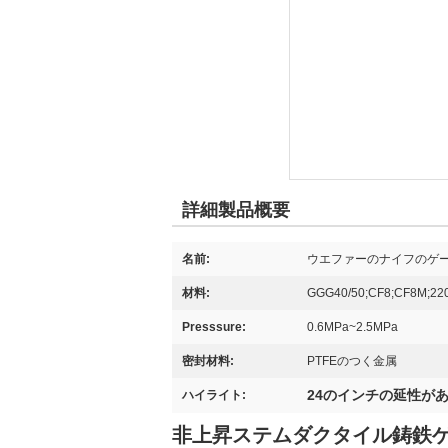
詳細製品概要
名前:
ウエファーのナイフのゲ
材料:
GGG40/50;CF8;CF8M;22
Presssure:
0.6MPa~2.5MPa
密封材料:
PTFEのつく金属
24のインチの延性が
ハイライト:
非上昇ステムダクタイル鋳鉄ゲ