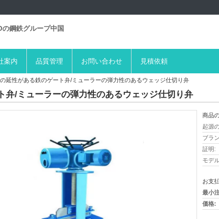
BOの鋼鉄グループ中国
社案内
品質管理
お問い合わせ
見積依頼
の延性がある鉄のゲート弁/ミューラーの弾力性のあるウェッジ仕切り弁
ト弁/ミューラーの弾力性のあるウェッジ仕切り弁
商品の
起源の
ブラン
証明:
モデル
お支払
最小注
価格: