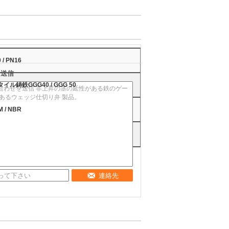
 / PN16
を送信
イル鋳鉄GGG40 / GGG 50
 / NBR
連絡先