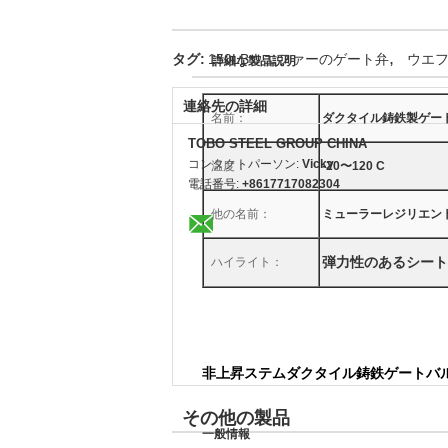
,
タグ:
150LBウエファーのゲート弁
ウエ
詳細な製品説明
連絡先の詳細
名前：
ダクタイル鋳鉄製ゲー
TOBO STEEL GROUP CHINA
コンタクトパーソン:
Vicky
温度：
-20〜120 C
電話番号:
+8617717082304
他の名前：
ミューラーレジリエン
弾力性のあるシート
ハイライト：
非上昇ステムダクタイル鋳鉄ゲートバ
その他の製品
一般情報