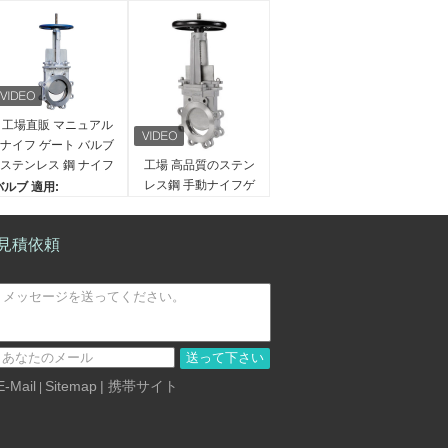
工場直販 マニュアル
ナイフ ゲート バルブ
ステンレス 鋼 ナイフ
工場 高品質のステン
ゲート バルブ スラグ
レス鋼 手動ナイフゲ
バルブ 適用:
排放 バルブ
ートバルブ 水処理
水、オイル、ガス、
等。
適用する:
見積依頼
バルブボディ材料:
水,石油,ガス,酸,アルカ
鋳鉄、延性がある鉄、
リ
ステンレス鋼、炭素
証明書:
鋼、等。
ISO9001のセリウム、A
弁のボンネット材料:
PI
鋳鉄、延性がある鉄、
接続タイプ:
送って下さい
ステンレス鋼、炭素
フレンズ,ウェーファー,
E-Mail
Sitemap
| 携帯サイト
|
鋼、等。
ラグ,バック・ウェール
バルブ認証:
ド
SO,CE,APIなど
設計基準:
API,ANSI,BS,DIN,JIS