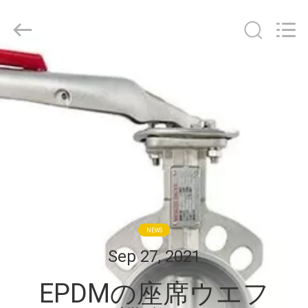
Copyright
©
2021
-
2026
TOBO
STEEL
家
GROUP
CHINA.
All
Rights
Reserved.
プ
ロ
ダ
ク
ト
NEWS
Sep 27, 2021
私
EPDMの座席ウエフ