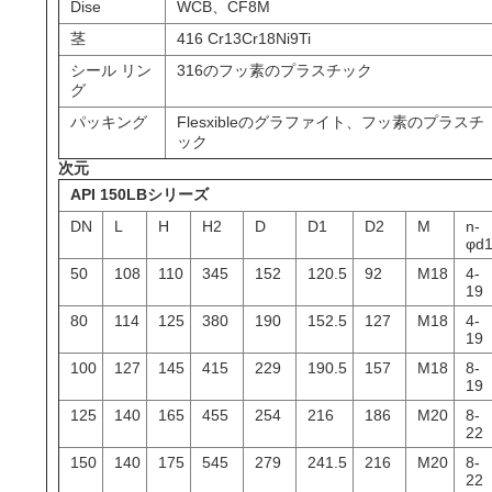
求
Dise
WCB、CF8M
茎
416 Cr13Cr18Ni9Ti
し
シール リン
316のフッ素のプラスチック
な
グ
パッキング
Flesxibleのグラファイト、フッ素のプラスチ
さ
ック
次元
い
API 150LBシリーズ
DN
L
H
H2
D
D1
D2
M
n-
φd
地
50
108
110
345
152
120.5
92
M18
4-
19
図
80
114
125
380
190
152.5
127
M18
4-
19
PRIVACY
100
127
145
415
229
190.5
157
M18
8-
19
POLICY
125
140
165
455
254
216
186
M20
8-
22
150
140
175
545
279
241.5
216
M20
8-
22