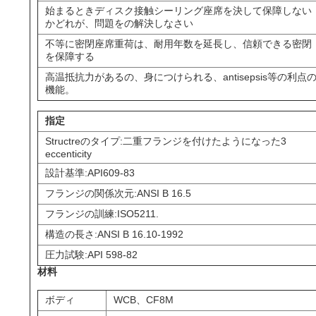
始まるときディスク接触シーリング座席を決して保障しない
い
かどれが、問題をの解決しなさい
不等に密閉座席重荷は、耐用年数を延長し、信頼できる密閉
を保障する
ニ
高温抵抗力があるの、身につけられる、antisepsis等の利点
機能。
ュ
指定
ー
Structreのタイプ:二重フランジを付けたようになった3
ス
eccenticity
設計基準:API609-83
フランジの関係次元:ANSI B 16.5
引
フランジの訓練:ISO5211.
用
構造の長さ:ANSI B 16.10-1992
圧力試験:API 598-82
を
材料
要
ボディ
WCB、CF8M