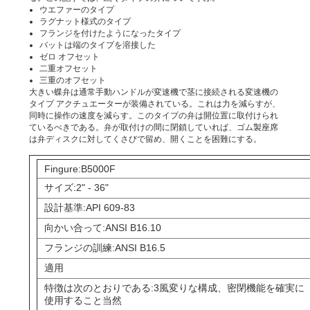
質
ウエファーのタイプ
ラグナット様式のタイプ
管
フランジを付けたようになったタイプ
バットは端のタイプを溶接した
ゼロ オフセット
理
二重オフセット
三重のオフセット
大きい蝶弁は通常手動ハンドルが変速機で茎に接続される変速機の
タイプ アクチュエーターが装備されている。これは力を減らすが、
私
同時に操作の速度を減らす。このタイプの弁は開位置に取付けられ
ているべきである。弁が取付けの間に閉鎖していれば、ゴム製座席
達
は弁ディスクに対してくさびで留め、開くことを困難にする。
に
Fingure:B5000F
サイズ:2" - 36"
連
設計基準:API 609-83
絡
向かい合って:ANSI B16.10
し
フランジの訓練:ANSI B16.5
適用
な
特徴は次のとおりである:3風変りな構成、密閉機能を確実に
さ
使用すること当然