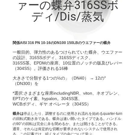
達
ァーの蝶弁316SSボ
に
ディ/Dis/蒸気
つ
い
関係AISI 316 PN 10-16のDN100 150LBのウエファーの蝶弁
て
一般目的、弾力性のあるつけられていた蝶弁、ウエファー
の設計、316SSボディ、316SSディスク、
316SS茎、EPDMの座席、10位置のノッチの版及びレバー
工
（304SS）。評価される16棒
大きさで分類する1つの½の」（DN40） → 12の″
場
（DN300）を
旅
*選択:さまざまな座席includingNBR、viton、ネオプレン、
EPTのケイ素、hypalon。304SS茎、
行
WCBボディ、ギヤ オペレータ（304SS）
蝶弁は
停止したり、調整するのに使用され流れを始めるquarter-turn
の回転式動き弁である。蝶弁は速い開いたタイプである。ハンドル
品
の90°の回転は完全に弁を閉めるか、または開けることができる。
通常、それらは肯定的な切断が要求されないシステムで使用され
る。この記事では、続くタイプの弁について学ぶ。