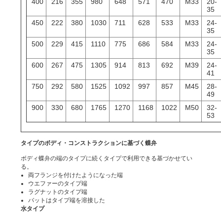
400
216
355
980
648
571
470
M33
20-
35
450
222
380
1030
711
628
533
M33
24-
35
500
229
415
1110
775
686
584
M33
24-
35
600
267
475
1305
914
813
692
M39
24-
41
750
292
580
1525
1092
997
857
M45
28-
49
900
330
680
1765
1270
1168
1022
M50
32-
53
タイプのボディ・コンストラクションに基づく蝶弁
ボディ蝶弁の端のタイプに続くタイプで利用できる基づかせてい
る。
両フランジを付けたようになった端
ウエファーのタイプ端
ラグナットのタイプ端
バットはタイプ端を溶接した
水タイプ