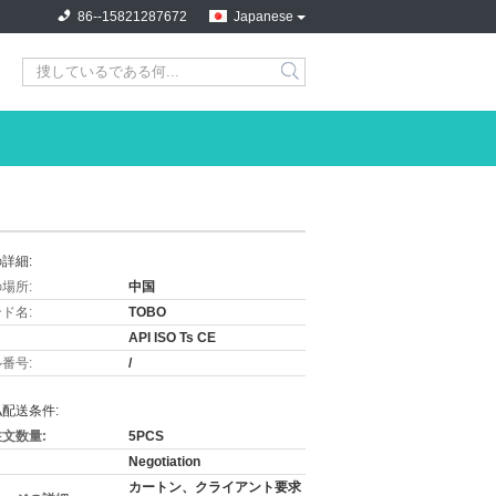
86--15821287672
Japanese
詳細:
場所:
中国
ド名:
TOBO
API ISO Ts CE
番号:
/
配送条件:
文数量:
5PCS
Negotiation
カートン、クライアント要求