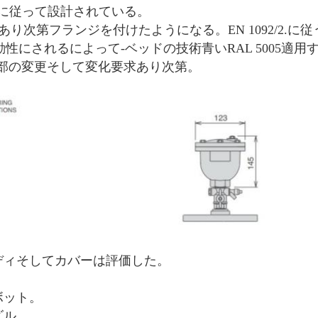
4/4.に従って設計されている。
あり次第フランジを付けたようになる。EN 1092/2.に
は流動性にされるによって-ベッドの技術青いRAL 5005適用
部の変更そして変化要求あり次第。
ボディそしてカバーは評価した。
。
ピボット。
ノズル。