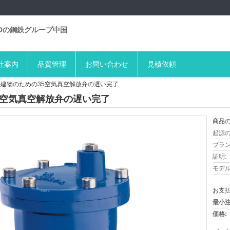
BOの鋼鉄グループ中国
社案内
品質管理
お問い合わせ
見積依頼
 316の建物のための35空気真空解放弁の遅い完了
めの35空気真空解放弁の遅い完了
商品の
起源の
ブラン
証明:
モデル
お支払
最小注
価格: