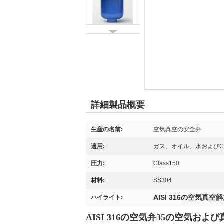
詳細製品概要
生産の名前:
空気真空の安全弁
適用:
ガス、オイル、水およびCor
圧力:
Class150
材料:
SS304
AISI 316の空気真空
ハイライト:
AISI 316の空気弁35の空気お