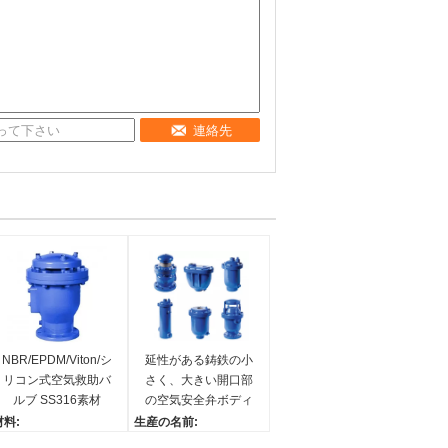
連絡先
NBR/EPDM/Viton/シ
延性がある鋳鉄の小
リコン式空気救助バ
さく、大きい開口部
ルブ SS316素材
の空気安全弁ボディ
およびカバー
材料:
生産の名前:
ステンレス鋼
鋳鉄の空気解放弁