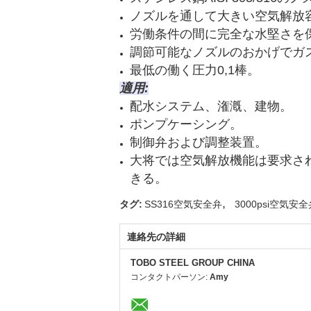
ノズルを通して大きい空気解放
労働条件の間に完全な水堅さを
調節可能なノズルのおかげでガ
最低の働く圧力0,1棒。
適用:
配水システム、潅漑、建物。
ポンプケーシング。
制御弁および調整装置。
大将では空気解放機能は要求さ
きる。
,
タグ:
SS316空気安全弁
3000psi空気安全
連絡先の詳細
TOBO STEEL GROUP CHINA
コンタクトパーソン:
Amy