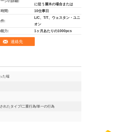
ージの詳細:
に従う層木の場合または
時間:
10仕事日
L/C、T/T、ウェスタン・ユニ
件:
オン
能力:
1ヶ月あたりの1000pcs
連絡先
った端
されたタイプ/二重行為/単一の行為