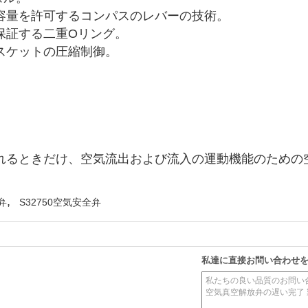
容量を許可するコンパスのレバーの技術。
保証する二重Oリング。
スケットの圧縮制御。
れるときだけ、空気流出および流入の運動機能のための
,
弁
S32750空気安全弁
私達に直接お問い合わせ