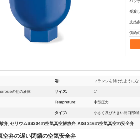
パッケ
受渡し
支払条
供給の
端:
フランジを付けたようにな
rosieの他の液体
サイズ:
1"
Tempreture:
中型圧力
タイプ:
小さく及び大きい開口部/通
解放弁
セリウムSS304の空気真空解放弁
AISI 316の空気真空の安全弁
,
,
よび真空弁の遅い閉鎖の空気安全弁