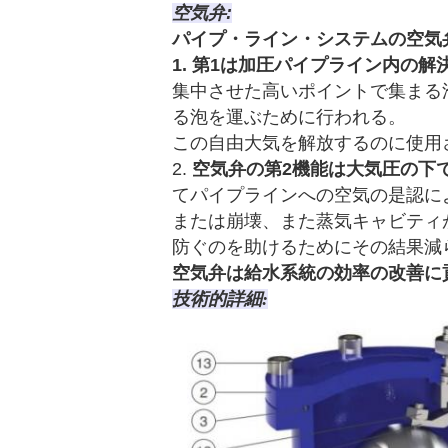
空気弁:
パイプ・ライン・システムの空気
1. 第1は加圧パイプライン内の
集中させた高いポイントで集まる
る泡を運ぶために行われる。
この自由大気を解放するのに使用
2.
空気弁の第2機能は大気圧の下
てパイプラインへの空気の是認に
または崩壊、また蒸気キャビティ
防ぐのを助けるためにその結果減
空気弁は給水系統の効率の改善に
技術的詳細: