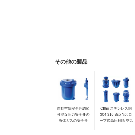
その他の製品
自動空気安全弁調節
Cf8m ステンレス鋼
可能な圧力安全弁の
304 316 Bsp Npt ロ
液体ガスの安全弁
ープ式高圧解脱 空気
ガス蒸気水安全バル
ブ