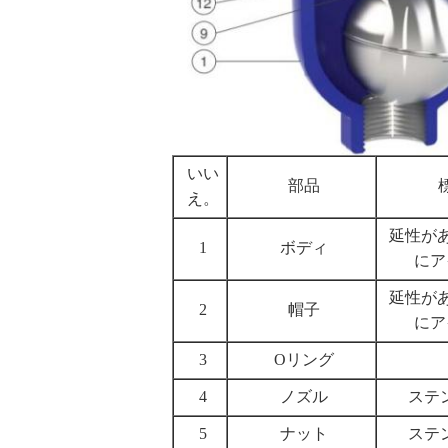
いい
部品
え。
延性がある
1
ボディ
にア
延性がある
2
帽子
にア
3
Oリング
4
ノズル
ステン
5
ナット
ステン