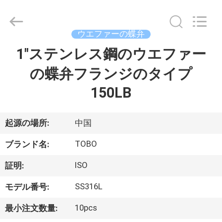
Copyright
©
2021
-
2026
ウエファーの蝶弁
TOBO
STEEL
1"ステンレス鋼のウエファー
家
GROUP
CHINA.
All
の蝶弁フランジのタイプ
Rights
Reserved.
プ
150LB
ロ
起源の場所:
中国
ダ
TOBO
ク
ブランド名:
ト
ISO
証明:
SS316L
モデル番号:
私
10pcs
最小注文数量: