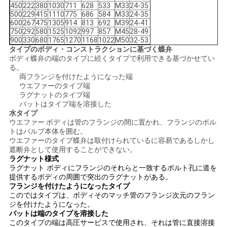
450
222
380
1030
711
628
533
M33
24-35
500
229
415
1110
775
686
584
M33
24-35
600
267
475
1305
914
813
692
M39
24-41
750
292
580
1525
1092
997
857
M45
28-49
900
330
680
1765
1270
1168
1022
M50
32-53
タイプのボディ・コンストラクションに基づく蝶弁
ボディ蝶弁の端のタイプに続くタイプで利用できる基づかせてい
る。
両フランジを付けたようになった端
ウエファーのタイプ端
ラグナットのタイプ端
バットはタイプ端を溶接した
水タイプ
ウエファー ボディは管のフランジの間に置かれ、フランジのボル
トはバルブ本体を囲む。
ウエファーのタイプ蝶弁は取付けられているに容易であるしかし
遮断弁として使用することができない。
ラグナット様式
ラグナット ボディにフランジのそれらと一致するボルト孔に道を
提供するボディの周囲で突出のラグナットがある。
フランジを付けたようになったタイプ
このではタイプは、ボディそのマッチ管のフランジ次元のフラン
ジを付けたようになった。
バットは端のタイプを溶接した
このタイプの端は高圧サービスで使用され、それは管に直接溶接