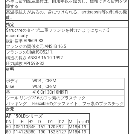
求
不等に密閉座席重荷は、耐用年数を延長し、信頼できる密閉を保
障する
し
高温抵抗力があるの、身につけられる、antisepsis等の利点の機
能。
な
指定
Structreのタイプ:二重フランジを付けたようになった3
さ
eccenticity
設計基準:API609-83
フランジの関係次元:ANSI B 16.5
い
フランジの訓練:ISO5211.
構造の長さ:ANSI B 16.10-1992
圧力試験:API 598-82
地
材料
図
ボディ
WCB、CF8M
Dise
WCB、CF8M
茎
416 Cr13Cr18Ni9Ti
シール リング
316のフッ素のプラスチック
PRIVACY
パッキング
Flesxibleのグラファイト、フッ素のプラスチック
次元
POLICY
API 150LBシリーズ
DN
L
H
H2
D
D1
D2
M
n-φd1
50
108
110
345
152
120.5
92
M18
4-19
80
114
125
380
190
152.5
127
M18
4-19