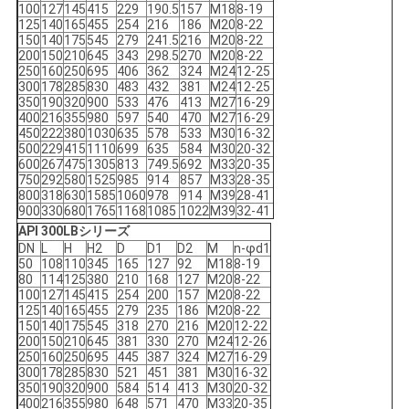
100
127
145
415
229
190.5
157
M18
8-19
125
140
165
455
254
216
186
M20
8-22
150
140
175
545
279
241.5
216
M20
8-22
200
150
210
645
343
298.5
270
M20
8-22
250
160
250
695
406
362
324
M24
12-25
300
178
285
830
483
432
381
M24
12-25
350
190
320
900
533
476
413
M27
16-29
400
216
355
980
597
540
470
M27
16-29
450
222
380
1030
635
578
533
M30
16-32
500
229
415
1110
699
635
584
M30
20-32
600
267
475
1305
813
749.5
692
M33
20-35
750
292
580
1525
985
914
857
M33
28-35
800
318
630
1585
1060
978
914
M39
28-41
900
330
680
1765
1168
1085
1022
M39
32-41
API 300LBシリーズ
DN
L
H
H2
D
D1
D2
M
n-φd1
50
108
110
345
165
127
92
M18
8-19
80
114
125
380
210
168
127
M20
8-22
100
127
145
415
254
200
157
M20
8-22
125
140
165
455
279
235
186
M20
8-22
150
140
175
545
318
270
216
M20
12-22
200
150
210
645
381
330
270
M24
12-26
250
160
250
695
445
387
324
M27
16-29
300
178
285
830
521
451
381
M30
16-32
350
190
320
900
584
514
413
M30
20-32
400
216
355
980
648
571
470
M33
20-35