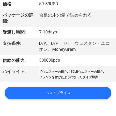
達
59-89USD
価格:
に
パッケージの詳
合板の木の箱で詰められる
つ
細:
い
7-10days
受渡し時間:
て
支払条件:
D/A、D/P、T/T、ウェスタン・ユニ
オン、MoneyGram
工
300000pcs
供給の能力:
場
,
,
ハイライト:
1"ウエファーの蝶弁
150LBウエファーの蝶弁
フランジを付けたようになったタイプ蝶弁
旅
行
ベストプライス
品