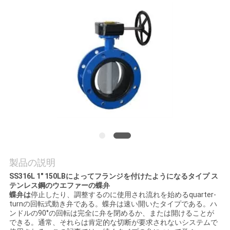
質
管
理
私
達
に
連
絡
製品の説明
SS316L 1" 150LBによってフランジを付けたようになるタイプ ス
し
テンレス鋼のウエファーの蝶弁
蝶弁は
停止したり、調整するのに使用され流れを始めるquarter-
な
turnの回転式動き弁である。蝶弁は速い開いたタイプである。ハ
ンドルの90°の回転は完全に弁を閉めるか、または開けることが
さ
できる。通常、それらは肯定的な切断が要求されないシステムで