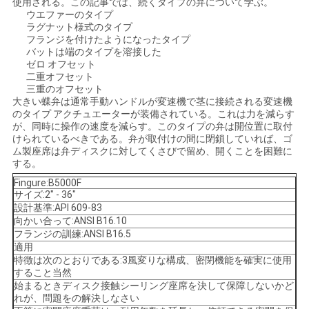
使用される。この記事では、続くタイプの弁について学ぶ。
ウエファーのタイプ
い
ラグナット様式のタイプ
フランジを付けたようになったタイプ
バットは端のタイプを溶接した
ゼロ オフセット
ニ
二重オフセット
三重のオフセット
ュ
大きい蝶弁は通常手動ハンドルが変速機で茎に接続される変速機
のタイプ アクチュエーターが装備されている。これは力を減らす
ー
が、同時に操作の速度を減らす。このタイプの弁は開位置に取付
けられているべきである。弁が取付けの間に閉鎖していれば、ゴ
ス
ム製座席は弁ディスクに対してくさびで留め、開くことを困難に
する。
Fingure:B5000F
サイズ:2" - 36"
引
設計基準:API 609-83
向かい合って:ANSI B16.10
用
フランジの訓練:ANSI B16.5
適用
を
特徴は次のとおりである:3風変りな構成、密閉機能を確実に使用
すること当然
要
始まるときディスク接触シーリング座席を決して保障しないかど
れが、問題をの解決しなさい