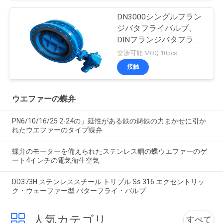
DN3000シングルフラン
ジバタフライバルブ、
DINフランジバタフライ
バルブ、15.2MPaダクタ
交渉可能 MOQ:10pcs
イル鋳鉄バタフライバル
接触
ブ
ウエファーの蝶弁
PN6/10/16/25 2-24の」延性がある鉄の鋳鉄の力まかせに引か
れたウエファーのタイプ蝶弁
蝶弁のモーターを備えられたステンレス鋼の蝶ウエファーのゲ
ート4インチの電気衛生空気
DD373H ステンレススチール トリプル Ss 316 エクセントリッ
ク・ウェーファー型 バターフライ・バルブ
人気カテゴリ
すべて