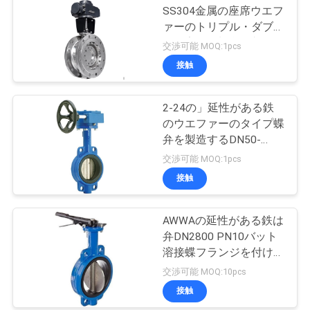
SS304金属の座席ウエフ
ァーのトリプル・ダブル
は風変りな蝶弁を相殺し
交渉可能 MOQ:1pcs
た
接触
2-24の」延性がある鉄
のウエファーのタイプ蝶
弁を製造するDN50-
DN600 OEM弁
交渉可能 MOQ:1pcs
接触
AWWAの延性がある鉄は
弁DN2800 PN10バット
溶接蝶フランジを付けた
ようになった
交渉可能 MOQ:10pcs
接触