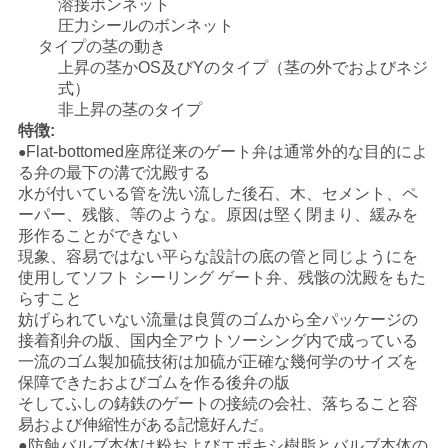
溶接ボンネット
圧力シールのボンネット
タイプの茎の動き
上昇の茎かOS及びYのタイプ（茎の外でおよびネジ
式）
非上昇の茎のタイプ
特徴:
Flat-bottomed座席従来のゲート弁は通常外的な目的によ
●
る弁の最下の溝で沈殿する
水が付いている管を洗い流した後石、木、セメント、ペ
ーパー、残骸、等のような。原因は堅く閉まり、緩みを
形作ることができない
現象、容易ではない平らな設計の底の管と同じようにを
使用してソフト シーリング ゲート弁、残骸の沈殿をもた
らすこと
妨げられていない流量は良質のゴムから全パッケージの
接着剤弁の版、国内全アウトソーシング内で成っている
一流のゴム製加硫技術は加硫が正確な幾何学のサイズを
保障できたおよびゴムを作る後弁の版
そしてふしの鋳鉄のゲートの接続の会社、落ちること容
易および伸縮性がある記憶好んだ。
●防蝕バルブ本体は粉およびエポキシ樹脂とバルブ本体の