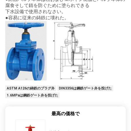
腐食そして錆を防ぐために塗られできる
下水設備で使用されなさい。
●容易に従来の鋳鉄に壊れた。
ASTM A126の鋳鉄のプラグ弁
DIN3356は鋼鉄ゲート弁を投げた
1.6MPaは鋼鉄ゲート弁を投げた
最高の価格で