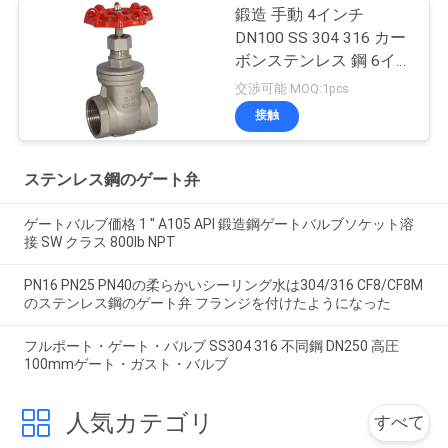
鍛造 手動 4インチ
DN100 SS 304 316 カー
ボンステンレス 鋼 6イ
ンチ フランジドゲート
交渉可能 MOQ:1pcs
バルブ
接触
ステンレス鋼のゲート弁
ゲートバルブ価格 1 '' A105 API 鍛造鋼ゲートバルブソケット溶
接 SW クラス 800lb NPT
PN16 PN25 PN40の柔らかいシーリング水は304/316 CF8/CF8M
のステンレス鋼のゲート弁 フランジを付けたようになった
フルポート・ゲート・バルブ SS304 316 不同鋼 DN250 高圧
100mmゲート・ガスト・バルブ
人気カテゴリ
すべて