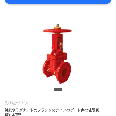
質
管
理
私
達
に
連
絡
し
な
製品の説明
鋳鉄水ラグナットのフランジのナイフのゲート弁の値段表
さ
速い細部