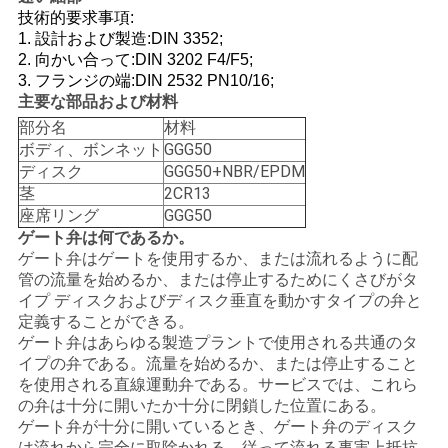
技術的要求事項:
い
1. 設計および製造:DIN 3352;
2. 向かい合って:DIN 3202 F4/F5;
3. フランジの端:DIN 2532 PN10/16;
ニ
主要な部品および材料
部分名
材料
ュ
ボディ、ボンネット
GGG50
ディスク
GGG50+NBR/EPDM
ー
茎
2CR13
座席リング
GGG50
ス
ゲート弁は何であるか。
ゲート弁はゲートを使用するか、または流れるように配
管の流量を始めるか、または停止するためにくさびがタ
引
イプ ディスクおよびディスク垂直を動かすタイプの弁と
定義することができる。
用
ゲート弁はあらゆる製造プラントで使用される共通のタ
イプの弁である。流量を始めるか、または停止すること
を
を使用される直線運動弁である。サービスでは、これら
の弁は十分に開いたか十分に閉鎖した位置にある。
要
ゲート弁が十分に開いているとき、ゲート弁のディスク
は流れから完全に取除かれる。従って流れる事実上抵抗