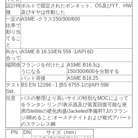
設計特
ボルトで固定されたボンネット、OS及びYT、HW
微
及びギヤは作動した
一定の
ASME -クラス150/300/600
比率で
割り当
てるこ
と
向かい
ASME B 16.10/EN 558 -1/API 6D
合って
端関係
フランジを付けたよ
ASME B16.5は、
うになる
150/300/600を分類する
バット溶接
ASME B16.25
テスト
BS EN 12266 - 1 [BS 6755-1の]/API 598
Std。
任意
パスの整理/より高いサイズ/特別なMOCによって
をランタン リング/表示器及び装置回復可能な座
席/Stelliteの硬化肉盛/Jacketed準備/RTJのフラン
ジ/締めること:オーステナイトおよび複式アパート
のステンレス鋼
PN
DN
サイズ（mm）