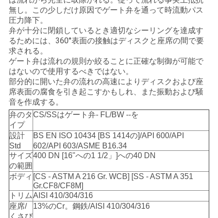
求
無し。この少しだけ原因でゲート弁を通って時流動パス
し
圧力降下。
弁が十分に閉鎖しているとき適切なシーリングを達成す
な
るためには、360°表面の接触はディスクと座席の間で要
求される。
さ
ゲート弁は流れの規則か絞ることに正確な制御が可能で
はないので使用するべきではない。
い
部分的に開いた弁の流れの高速によりディスクおよび座
席表面の腐食を引き起こすかもしれ、また振動および騒
音を作成する。
地
弁のタ
CS/SSはゲート弁- FL/BW --を
イプ
図
設計
BS EN ISO 10434 [BS 1414の]/API 600/API
Std
602/API 603/ASME B16.34
サイズ
400 DN [16"への1 1/2」]への40 DN
PRIVACY
の範囲
ボディ
[CS - ASTM A 216 Gr. WCB] [SS - ASTM A 351
POLICY
Gr.CF8/CF8M]
トリム
AISI 410/304/316
座席/
13%のCr。鋼鉄/AISI 410/304/316
くさび