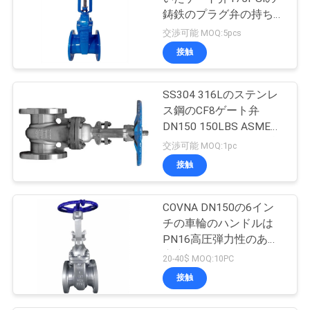
鋳鉄のプラグ弁の持ち上
がるタイプ四分の一は回
交渉可能 MOQ:5pcs
転動きを端フランジを付
接触
けたようになった回す
SS304 316Lのステンレ
ス鋼のCF8ゲート弁
DN150 150LBS ASME
B16.1 CL125のゲート弁
交渉可能 MOQ:1pc
接触
COVNA DN150の6イン
チの車輪のハンドルは
PN16高圧弾力性のある
座席フランジの終わりの
20-40$ MOQ:10PC
ステンレス鋼316を作動
接触
させた