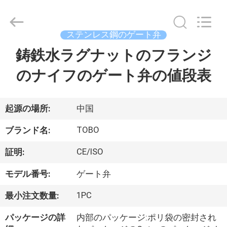
Copyright
©
2021
-
2026
ステンレス鋼のゲート弁
TOBO
STEEL
鋳鉄水ラグナットのフランジ
家
GROUP
CHINA.
All
のナイフのゲート弁の値段表
Rights
Reserved.
プ
ロ
起源の場所:
中国
ダ
TOBO
ブランド名:
ク
CE/ISO
証明:
ト
モデル番号:
ゲート弁
1PC
最小注文数量:
私
パッケージの詳
内部のパッケージ:ポリ袋の密封され