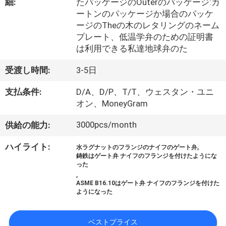
達
細:
たパッケージのOuterのパッケージ:カ
ートンのパッケージか場合のパッケ
に
ージのTheの木のレタリングのネーム
つ
プレート、低温学弁のための証明書
は利用できる私達地球弁のた
い
受渡し時間:
3-5日
て
支払条件:
D/A、D/P、T/T、ウェスタン・ユニ
オン、MoneyGram
工
3000pcs/month
供給の能力:
場
,
ハイライト:
水ラグナットのフランジのナイフのゲート弁
旅
鋳鉄はゲート弁 ナイフのフランジを付けたようにな
った
行
,
ASME B16.10はゲート弁 ナイフのフランジを付けた
ようになった
品
ベストプライス