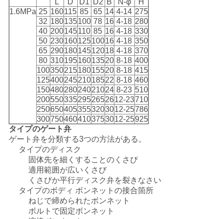
L
D
D1
D2
B
N-φ
H
1.6MPa
25
160
115
85
65
14
4-14
275
32
180
135
100
78
16
4-18
280
40
200
145
110
85
16
4-18
330
50
230
160
125
100
16
4-18
350
65
290
180
145
120
18
4-18
370
80
310
195
160
135
20
8-18
400
100
350
215
180
155
20
8-18
415
125
400
245
210
185
22
8-18
460
150
480
280
240
210
24
8-23
510
200
550
335
295
265
26
12-23
710
250
650
405
355
320
30
12-25
786
300
750
460
410
375
30
12-25
925
タイプのゲート弁
ゲート弁を分類する3つの方法がある。
タイプのディスク
固体先を細くすることのくさび
適用範囲が広いくさび
くさびか平行ディスク弁を裂きなさい
タイプのボディ ボンネットの接合箇所
ねじで締められたボンネット
ボルトで固定ボンネット