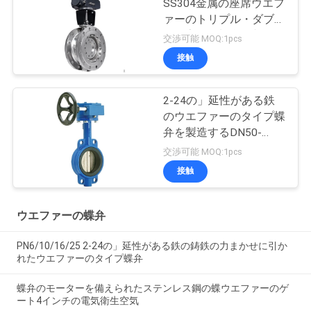
SS304金属の座席ウエフ
ァーのトリプル・ダブル
は風変りな蝶弁を相殺し
交渉可能 MOQ:1pcs
た
接触
2-24の」延性がある鉄
のウエファーのタイプ蝶
弁を製造するDN50-
DN600 OEM弁
交渉可能 MOQ:1pcs
接触
ウエファーの蝶弁
PN6/10/16/25 2-24の」延性がある鉄の鋳鉄の力まかせに引か
れたウエファーのタイプ蝶弁
蝶弁のモーターを備えられたステンレス鋼の蝶ウエファーのゲ
ート4インチの電気衛生空気