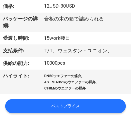
達
12USD-30USD
価格:
に
パッケージの詳
合板の木の箱で詰められる
つ
細:
い
受渡し時間:
15work幾日
て
支払条件:
T/T、ウェスタン・ユニオン、
10000pcs
供給の能力:
工
,
ハイライト:
場
DN50ウエファーの蝶弁
,
ASTM A351のウエファーの蝶弁
旅
CF8Mのウエファーの蝶弁
行
ベストプライス
品