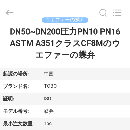
Copyright
©
2021
-
2026
ウエファーの蝶弁
TOBO
STEEL
DN50~DN200圧力PN10 PN16
家
GROUP
CHINA.
All
ASTM A351クラスCF8Mのウ
Rights
Reserved.
プ
エファーの蝶弁
ロ
ダ
起源の場所:
中国
ク
TOBO
ブランド名:
ト
ISO
証明:
モデル番号:
蝶弁
私
1pc
最小注文数量: