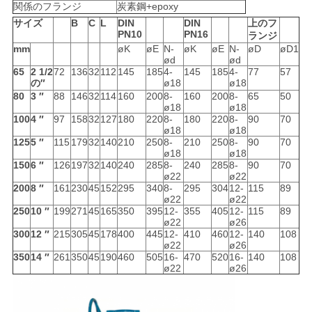
関係のフランジ
炭素鋼+epoxy
サイズ
B
C
L
DIN
DIN
上のフ
PN10
PN16
ランジ
mm
øK
øE
N-
øK
øE
N-
øD
øD1
ød
ød
65
2 1/2
72
136
32
112
145
185
4-
145
185
4-
77
57
の″
ø18
ø18
80
3 ″
88
146
32
114
160
200
8-
160
200
8-
65
50
ø18
ø18
100
4 ″
97
158
32
127
180
220
8-
180
220
8-
90
70
ø18
ø18
125
5 ″
115
179
32
140
210
250
8-
210
250
8-
90
70
ø18
ø18
150
6 ″
126
197
32
140
240
285
8-
240
285
8-
90
70
ø22
ø22
200
8 ″
161
230
45
152
295
340
8-
295
304
12-
115
89
ø22
ø22
250
10 ″
199
271
45
165
350
395
12-
355
405
12-
115
89
ø22
ø26
300
12 ″
215
305
45
178
400
445
12-
410
460
12-
140
108
ø22
ø26
350
14 ″
261
350
45
190
460
505
16-
470
520
16-
140
108
ø22
ø26