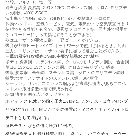
び酸、アルカリ、塩、等
い
適当な温度:炭素鋼:-29℃~425℃;ステンレス鋼、クロム モリブデ
ンの鋼鉄:-40℃~550℃
漏出率:0.1*DNmm3/S （GB//T13927-92標準と一直線に）
作動:ハンドル、空気タービン、電気。電気および空気装置はより
ニ
信頼できる性能と有名で、優秀なプロダクトを、国内外で採用す
る（ユーザーによって指定することができる）。
茎はユーザーの要求に従って延ばすことができる。
ュ
蝶弁が都市ヒート パイプ ネットワークで使用されるとき、対面
圧力シーリングはユーザーの要求に従って選ぶことができる。
ー
三重の風変りな蝶弁DN600主要な部品および材料
ボディ:炭素鋼、ステンレス鋼、クロムのモリブデン鋼鉄、合金鋼
ス
茎:2Cr13の1Cr13ステンレス鋼、クロムのモリブデン鋼鉄
蝶版:炭素鋼、合金鋼、ステンレス鋼、クロムのモリブデン鋼鉄
軸受け:オーステナイトのステンレス鋼、304窒化
シーリング リング:ステンレス鋼および高温抵抗力があるアスベ
引
ストスの版は多数の層で構成される
詰物:適用範囲が広いグラファイト
用
ボディ テスト:水との働く圧力1.5倍の。このテストは弁アセンブ
リの後で行われ、開いた半分の位置のディスクとボディ ハイドロ
を
テストとして呼ばれる。
要
座席テスト:水との働く圧力1.1倍の。
機能/操作テスト:最終検査の時に、各弁およびアクチュエーター