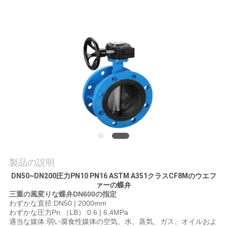
質
管
理
私
達
に
連
絡
製品の説明
DN50~DN200圧力PN10 PN16 ASTM A351クラスCF8Mのウエフ
し
ァーの蝶弁
三重の風変りな蝶弁DN600の指定
な
わずかな直径:DN50 | 2000mm
わずかな圧力Pn （LB）:0.6 | 6.4MPa
さ
適当な媒体:弱い腐食性媒体の空気、水、蒸気、ガス、オイルおよ