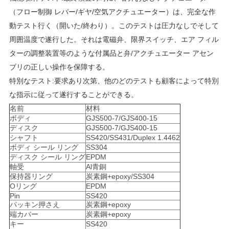
求
（フロー制御 レバー/ギヤ/空気アクチュエーター）は、完全な作
し
動テスト行く（開いた/終わり）。このテストは圧力なしでそして
な
周囲温度で遂行した。それは電磁弁、限界スイッチ、エア フィル
ターの調整装置等のような付属品と弁/アクチュエーター アセン
さ
ブリの正しい操作を保障する。
い
特別なテスト:要求あり次第、他のどのテストも顧客によって特別
な指示に従って遂行することができる。
名前
材料
地
ボディ
GJS500-7/GJS400-15
ディスク
GJS500-7/GJS400-15
図
シャフト
SS420/SS431/Duplex 1.4462
ボディ シール リング
SS304
ディスク シール リング
EPDM
軸受
Al青銅
PRIVACY
保持器リング
炭素鋼+epoxy/SS304
Oリング
EPDM
POLICY
Pin
SS420
パッキン押さえ
炭素鋼+epoxy
端カバー
炭素鋼+epoxy
キー
SS420