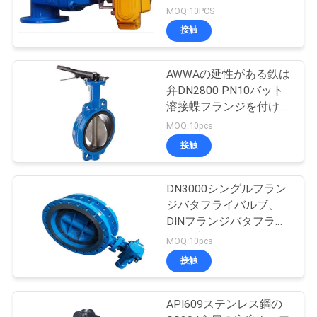
MOQ:10PCS
接触
AWWAの延性がある鉄は
弁DN2800 PN10バット
溶接蝶フランジを付けた
ようになった
MOQ:10pcs
接触
DN3000シングルフラン
ジバタフライバルブ、
DINフランジバタフライ
バルブ、15.2MPaダクタ
MOQ:10pcs
イル鋳鉄バタフライバル
接触
ブ
API609ステンレス鋼の